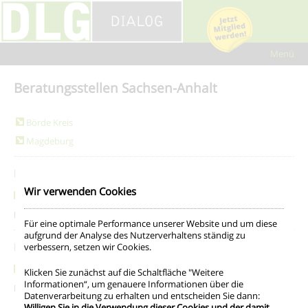
Network-wide options by YD - Freelance Wordpress Developer
Kontakt
Fragen und Antworten
Sprache
Checkliste
Steuertipps
Formulare
Beratungsstellen Sachsen-Anhalt
Börde Kreis
Magdeburg
Börde Kreis
Wir verwenden Cookies
Beratungsstelle Haldensleben
Peter-Wilhelm-Behrends-Straße 3, 39340 Haldensleben
Für eine optimale Performance unserer Website und um diese
aufgrund der Analyse des Nutzerverhaltens ständig zu
Magdeburg
verbessern, setzen wir Cookies.
Beratungsstelle Klostergraben
Klicken Sie zunächst auf die Schaltfläche "Weitere
Informationen“, um genauere Informationen über die
Klostergraben 16, 39120 Magdeburg
Datenverarbeitung zu erhalten und entscheiden Sie dann:
Willigen Sie in die Verwendung dieser Cookies und der damit