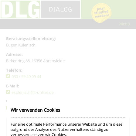
Network-wide options by YD - Freelance Wordpress Developer
Kontakt
Fragen und Antworten
Sprache
Checkliste
Steuertipps
Formulare
Beratungsstellenleitung:
Eugen Kulenisch
Adresse:
Birkenring 88, 16356 Ahrensfelde
Telefon:
030 / 99 40 09 44
E-Mail:
ekulenisch@t-online.de
VCard:
herunterladen
Wir verwenden Cookies
Für eine optimale Performance unserer Website und um diese
aufgrund der Analyse des Nutzerverhaltens ständig zu
verbessern, setzen wir Cookies.